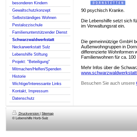
besonderen Kindern
Gewaltschutzkonzept
90 psychisch Kranke.
Selbstständiges Wohnen
Die Lebenshilfe setzt sich f
Pestalozzischule
im Verwaltungsrat ein.
Familienunterstützender Dienst
Schwarzwaldwerkstatt
Die gemeinnützige GmbH b
Außenwohngruppen
in Dorn
Neckarwerkstatt Sulz
differenzierte Wohnformen 
Lebenshilfe Stiftung
Familienwohnen für ca. 100
Projekt: "Beteiligung"
Mehr Infos über die Schwarz
Mitmachen/Helfen/Spenden
ww
w.schwarzwaldwerkstatt
Historie
Besuchen Sie auch unsere
Wichtige/Interessante Links
Kontakt, Impressum
Datenschutz
Druckversion
|
Sitemap
© Lebenshilfe Horb-Sulz